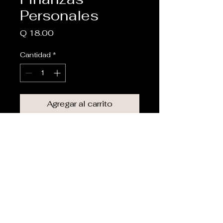
Personales
Precio
Q 18.00
Cantidad
*
Agregar al carrito
Un manual para gestionar tus 
finanzas de manera eficiente.
© 2025 by Jose Mayora.